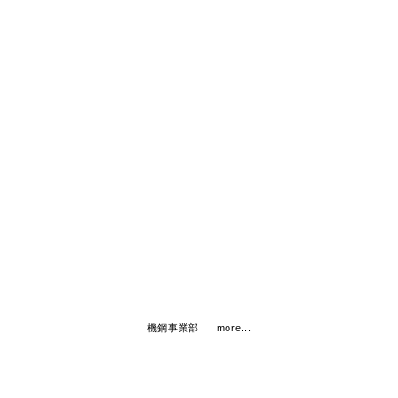
機鋼事業部
水は人の生活に不可欠です。
その生活に使用、利用する事を「利水」といいます。
大雨や洪水が起きると川が氾濫して、
住宅まで浸水し、車も流されます。
この災害を防ぎ、治める事を「治水」といいます。
この暮らしに欠かせない2つの「水」にまつわる事象を
支えているのが私たち、
東洋プラントの機鋼事業部です。
機鋼事業部
more...