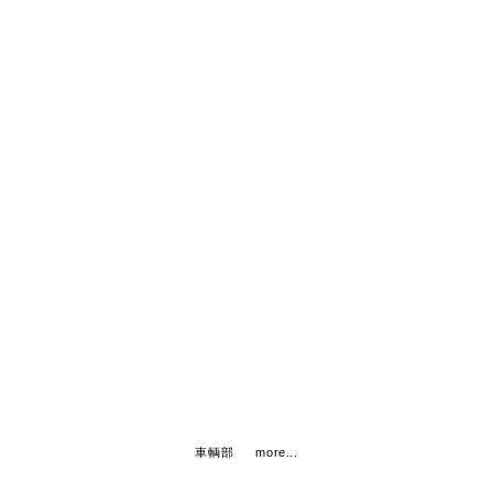
車輌部
物流が整備された現代は
モノがあたりまえに揃う時代になりました。
ネット等を利用すれば家にいながらモノが届きます。
物流に欠かすことのできない商用車の架装（カスタム）、
整備を通じて物流のあたりまえを支えているのが私たち、
東洋プラントの車輌事業部です。
車輌部
more...