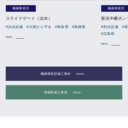
機鋼事業部
機鋼事業部
スライドゲート（治水）
新浜中継ポン
#治水設備
#大雨から守る
#鳥取県
#島根県
#利水設備
#
#広島県
more...
more...
機鋼事業部施工事例
more...
車輌部施工事例
more...