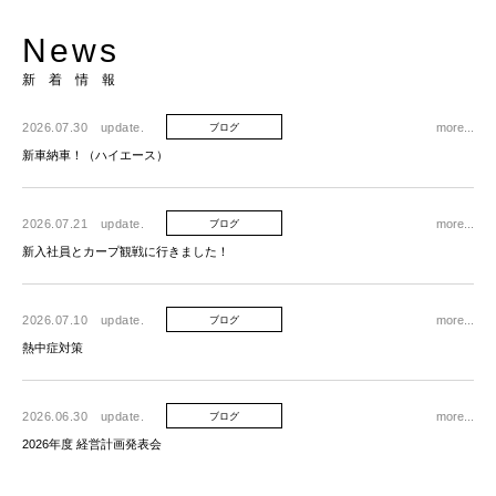
N
e
w
s
新着情報
2026.07.30
update.
more...
ブログ
新車納車！（ハイエース）
2026.07.21
update.
more...
ブログ
新入社員とカープ観戦に行きました！
2026.07.10
update.
more...
ブログ
熱中症対策
2026.06.30
update.
more...
ブログ
2026年度 経営計画発表会