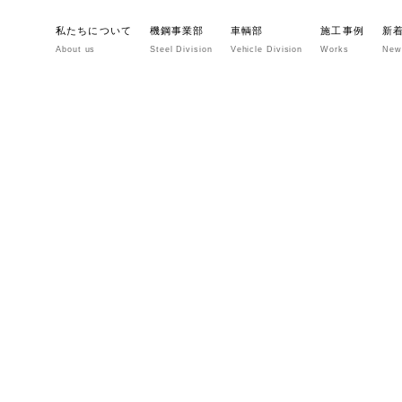
私たちについて
機鋼事業部
車輌部
施工事例
新
About us
Steel Division
Vehicle Division
Works
New
ALL
ブログ
お知らせ