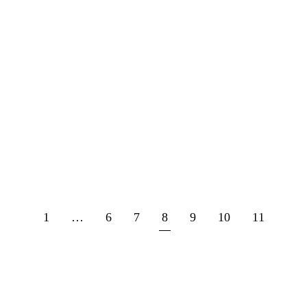
2024年度 社内研修①
合同食事会（車輌部）
1
…
6
7
8
9
10
11