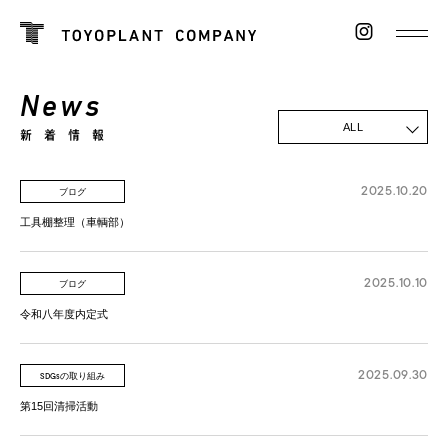
N
e
w
s
ALL
新着情報
2025.10.20
ブログ
工具棚整理（車輌部）
2025.10.10
ブログ
令和八年度内定式
2025.09.30
SDGsの取り組み
第15回清掃活動