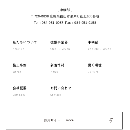
［ 車輌部 ］
〒720-0838 広島県福山市
瀬戸町山北108番地
Tel：084-951-0087
Fax：084-951-9158
私たちについて
機鋼事業部
車輌部
About us
Steel Division
Vehicle Division
施工事例
新着情報
働く環境
Works
News
Culture
会社概要
お問い合わせ
Company
Contact
採用サイト
more...