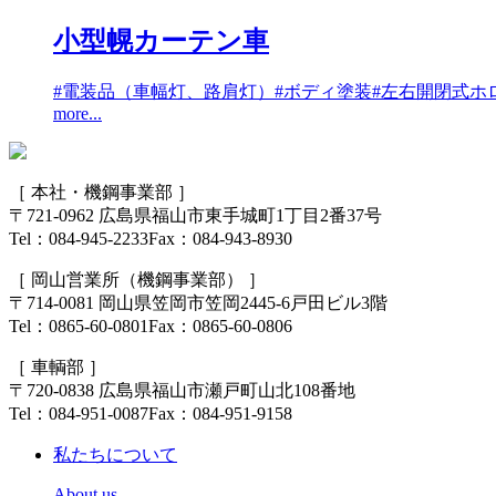
小型幌カーテン車
#電装品（車幅灯、路肩灯）
#ボディ塗装
#左右開閉式ホ
more...
［ 本社・機鋼事業部 ］
〒721-0962 広島県福山市
東手城町1丁目2番37号
Tel：084-945-2233
Fax：084-943-8930
［ 岡山営業所（機鋼事業部） ］
〒714-0081 岡山県笠岡市
笠岡2445-6戸田ビル3階
Tel：0865-60-0801
Fax：0865-60-0806
［ 車輌部 ］
〒720-0838 広島県福山市
瀬戸町山北108番地
Tel：084-951-0087
Fax：084-951-9158
私たちについて
About us