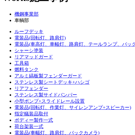
機鋼事業部
車輌部
ルーフデッキ
電装品(回転灯、路肩灯)
電装品(車高灯、車幅灯、路肩灯、テールランプ、バック
シャーシ塗装
リアマッドガード
工具箱
燃料タンク
アルミ縞板製フェンダーガード
ステンレス製シートデッキ+ハシゴ
リアフェンダー
ステンレス製サイドバンパー
小型ポンプ+スライドレール設置
電装品(回転灯、作業灯、サイレンアンプ+スピーカー)
指定艤装品取付
ボディー製作一式
荷台架装一式
電装品(車幅灯、路肩灯、バックカメラ)