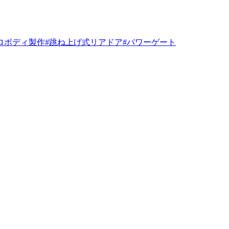
ロボディ製作
#跳ね上げ式リアドア
#パワーゲート