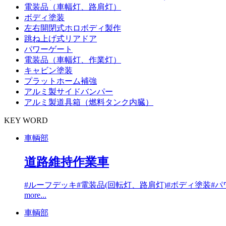
電装品（車幅灯、路肩灯）
ボディ塗装
左右開閉式ホロボディ製作
跳ね上げ式リアドア
パワーゲート
電装品（車幅灯、作業灯）
キャビン塗装
プラットホーム補強
アルミ製サイドバンパー
アルミ製道具箱（燃料タンク内臓）
KEY WORD
車輌部
道路維持作業車
#ルーフデッキ
#電装品(回転灯、路肩灯)
#ボディ塗装
#パ
more...
車輌部