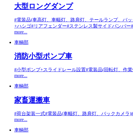
大型ロングダンプ
#電装品(車高灯、車幅灯、路肩灯、テールランプ、バッ
+ハシゴ
#リアフェンダー
#ステンレス製サイドバンパー
more...
車輌部
消防小型ポンプ車
#小型ポンプ+スライドレール設置
#電装品(回転灯、作
more...
車輌部
家畜運搬車
#荷台架装一式
#電装品(車幅灯、路肩灯、バックカメラ)
more...
車輌部