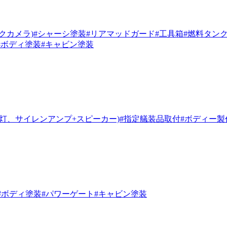
クカメラ)
#シャーシ塗装
#リアマッドガード
#工具箱
#燃料タン
#ボディ塗装
#キャビン塗装
業灯、サイレンアンプ+スピーカー)
#指定艤装品取付
#ボディー製
#ボディ塗装
#パワーゲート
#キャビン塗装