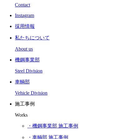
Contact
Instagram
採用情報
私たちについて
About us
機鋼事業部
Steel Division
車輌部
Vehicle Division
施工事例
Works
・機鋼事業部 施工事例
・車輌部 施工事例