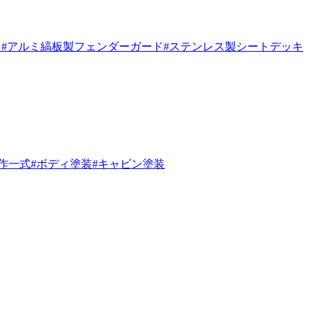
ク
#アルミ縞板製フェンダーガード
#ステンレス製シートデッキ
作一式
#ボディ塗装
#キャビン塗装