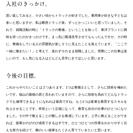
入社のきっかけ。
思い返してみると、小さい頃からトラックが好きでした。乗用車が好きな子どもは
多いと思いますが、私は断然トラック派。ずっとかっこいいと思っていました。そ
れで、就職活動の時に「トラックの整備」ということを知って、東洋プラントに興
味を持ったのがきっかけです。まっ先に職場見学させてもらったんですが、その時
に、整備をしている人の雰囲気が楽しそうに見えたことを覚えています。「ここで
一緒に働きたい！」と考えて、迷わずそのまま就職しました。実際にこの仕事は楽
しいので、もし気になる人はどんどん見学にきてほしいと思います。
今後の目標。
これからやりたいことは２つあります。1つは整備士として、さらに技術を極めた
いです。福山の最後の砦と言われていますので、さらに技術を高めてどんなトラッ
クでも修理できるようになれれば最高ですね。もう1つは後輩を教育するスキルを
向上させることです。班長という立場になって、教育も自分の仕事のひとつになり
ました。その中で教えることの難しさを痛感しています。上手に教えることができ
れば、後輩がのびのび成長できるはずです。ひとつひとつの作業をわかりやすく伝
える努力を続けて、腕のいい後輩をたくさん育てていきたいと思います。