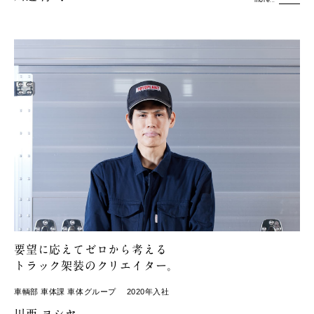
more...
要望に応えてゼロから考える
トラック架装のクリエイター。
車輌部 車体課 車体グループ
2020年入社
川西 ヨシヤ