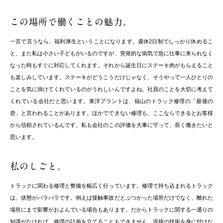
この場所で働くことの魅力。
一言で言うなら、福利厚生ということになります。週休2日制でしっかり休めるこ
と、また私は小さい子どもがいるのですが、突発的な病気で急に仕事に来られなく
なった時もすぐに対応してくれます。それから誕生日にステーキ肉がもらえること
も楽しみしています。ステーキがどうこうだけじゃなく、そうやって一人ひとりの
ことを気に掛けてくれているのがうれしいんですよね。社員のことを大切に考えて
くれている会社だと思います。東洋プラントは、福山のトラック修理の「最後の
砦」と言われることがあります。ほかでできない修理も、ここならできるとお客様
から信頼されているんです。私も会社のこの評価を大事に守って、長く働きたいと
思います。
私のしごと。
トラックに関わる修理と整備を幅広く行っています。修理で持ち込まれるトラック
は、状態がバラバラです。例えば接触事故だとぶつかった場所だけでなく、離れた
場所にまで影響がおよんでいる場合もあります。だからトラックに関する一通りの
知識がなければ、修理の計画を立てることもできません。溶接の技術を身に付けな