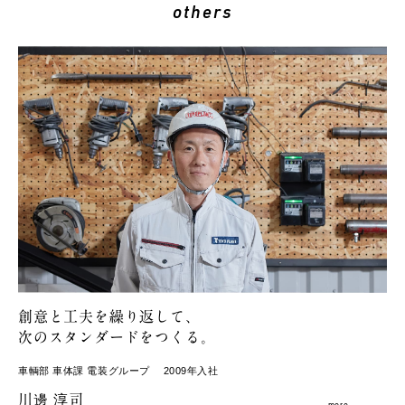
others
創意と工夫を繰り返して、
次のスタンダードをつくる。
車輌部 車体課 電装グループ
2009年入社
川邊 淳司