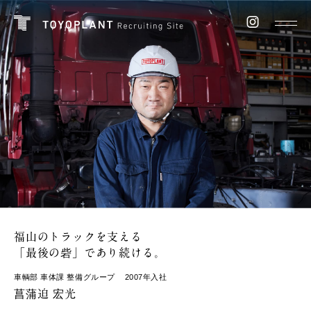
福山のトラックを支える
「最後の砦」であり続ける。
車輌部 車体課 整備グループ
2007年入社
菖蒲迫 宏光