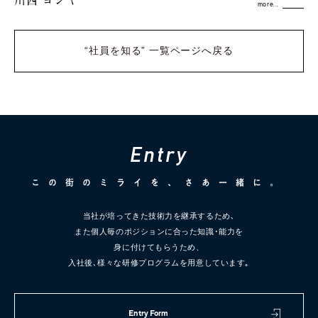
more...
“社員を知る” 一覧ページへ戻る
E
n
t
r
y
この街のミライを、
さあ一緒に。
当社が培ってきた技術力を継承するため､
また個人毎のポジションに合った知識･能力を
身に付けてもらうため、
入社後､様々な研修プログラムを用意しています｡
Entry Form