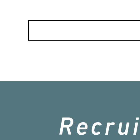
R
e
c
r
u