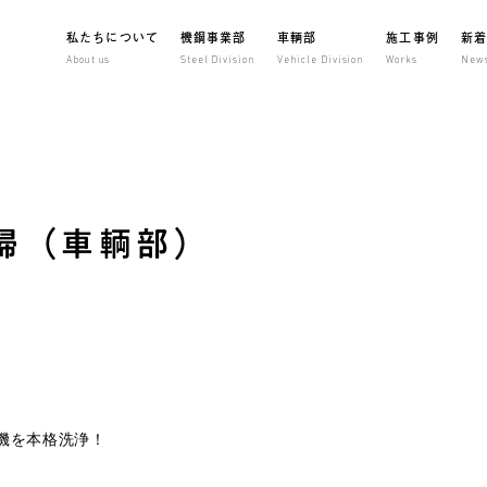
私たちについて
機鋼事業部
車輌部
施工事例
新
About us
Steel Division
Vehicle Division
Works
New
掃（車輌部）
機を本格洗浄！