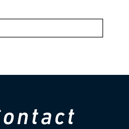
C
o
n
t
a
c
t