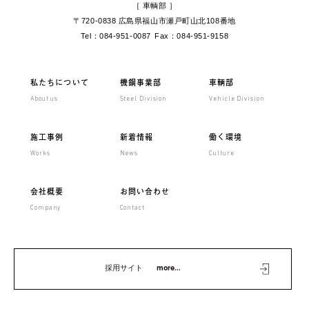
［ 車輌部 ］
〒720-0838 広島県福山市
瀬戸町山北108番地
Tel：084-951-0087
Fax：084-951-9158
私たちについて
機鋼事業部
車輌部
About us
Steel Division
Vehicle Division
施工事例
新着情報
働く環境
Works
News
Culture
会社概要
お問い合わせ
Company
Contact
採用サイト
more...