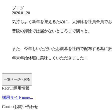
ブログ
2026.01.20
気持ちよく新年を迎えるために、大掃除を社員全員でお
普段の掃除では届かないところまで隅々と。
また、今年もいただいたお歳暮を社内で配布する為に振
年末年始休暇に美味しくいただきました！
一覧ページへ戻る
R
e
c
r
u
i
t
採用情報
採用サイト
more...
C
o
n
t
a
c
t
お問い合わせ