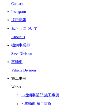
Contact
Instagram
採用情報
私たちについて
About us
機鋼事業部
Steel Division
車輌部
Vehicle Division
施工事例
Works
・機鋼事業部 施工事例
・車輌部 施工事例