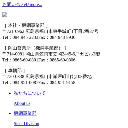
お問い合わせ
more...
［ 本社・機鋼事業部 ］
〒721-0962 広島県福山市
東手城町1丁目2番37号
Tel：084-945-2233
Fax：084-943-8930
［ 岡山営業所（機鋼事業部） ］
〒714-0081 岡山県笠岡市
笠岡2445-6戸田ビル3階
Tel：0865-60-0801
Fax：0865-60-0806
［ 車輌部 ］
〒720-0838 広島県福山市
瀬戸町山北108番地
Tel：084-951-0087
Fax：084-951-9158
私たちについて
About us
機鋼事業部
Steel Division